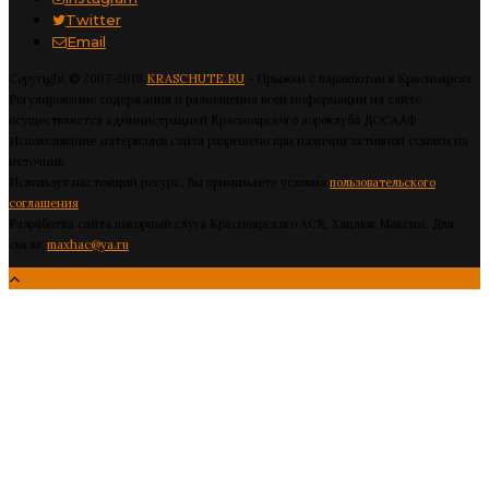
Twitter
Email
Copyright © 2007-2018
KRASCHUTE.RU
- Прыжки с парашютом в Красноярске
Регулирование содержания и размещения всей информации на сайте
осуществляется администрацией Красноярского аэроклуба ДОСААФ
Использование материалов сайта разрешено при наличии активной ссылки на
источник
Используя настоящий ресурс, Вы принимаете условия
пользовательского
соглашения
Разработка сайта покорный слуга Красноярского АСК, Хацаюк Максим. Для
связи:
maxhac@ya.ru