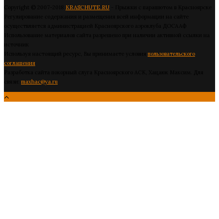
Copyright © 2007-2018
KRASCHUTE.RU
- Прыжки с парашютом в Красноярске
Регулирование содержания и размещения всей информации на сайте
осуществляется администрацией Красноярского аэроклуба ДОСААФ
Использование материалов сайта разрешено при наличии активной ссылки на
источник
Используя настоящий ресурс, Вы принимаете условия
пользовательского
соглашения
Разработка сайта покорный слуга Красноярского АСК, Хацаюк Максим. Для
связи:
maxhac@ya.ru