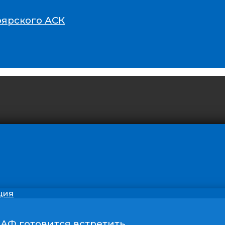
оярского АСК
ция
ААФ готовится встретить…