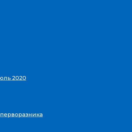
юль 2020
-перворазника