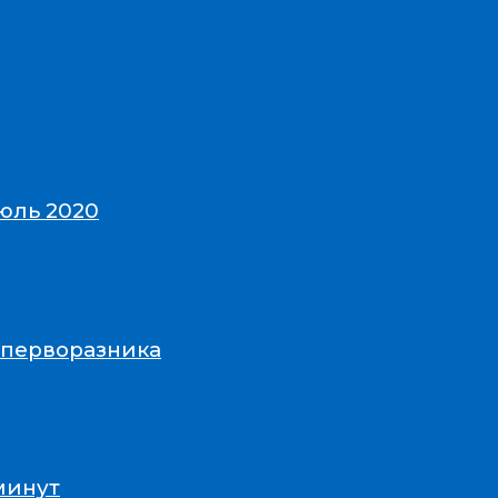
юль 2020
-перворазника
минут