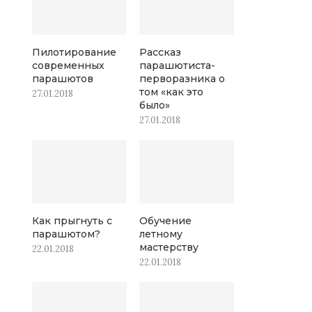
Пилотирование
Рассказ
современных
парашютиста-
парашютов
перворазника о
том «как это
27.01.2018
было»
27.01.2018
Как прыгнуть с
Обучение
парашютом?
летному
мастерству
22.01.2018
22.01.2018