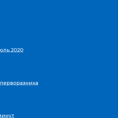
юль 2020
-перворазника
минут