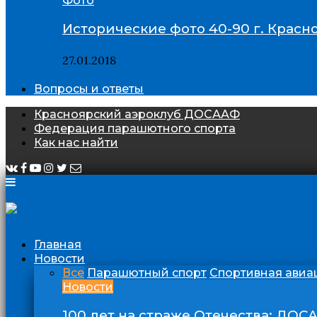
Фото
Исторические фото 40-90 г. Красн
27.01.2018
Вопросы и ответы
Красноярский аэроклуб ДОСААФ
Федерация парашютного спорта
Как нас найти
Главная
Новости
Все
Парашютный спорт
Спортивная авиа
Новости
100 лет на страже Отечества: ДОС