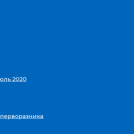
юль 2020
-перворазника