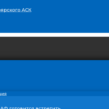
оярского АСК
ция
ААФ готовится встретить…