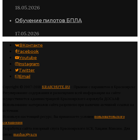
18.05.2026
Обучение пилотов БПЛА
17.05.2026
ВКонтакте
Facebook
Youtube
Instagram
Twitter
Email
Copyright © 2007-2018
KRASCHUTE.RU
- Прыжки с парашютом в Красноярске
Регулирование содержания и размещения всей информации на сайте
осуществляется администрацией Красноярского аэроклуба ДОСААФ
Использование материалов сайта разрешено при наличии активной ссылки на
источник
Используя настоящий ресурс, Вы принимаете условия
пользовательского
соглашения
Разработка сайта покорный слуга Красноярского АСК, Хацаюк Максим. Для
связи:
maxhac@ya.ru