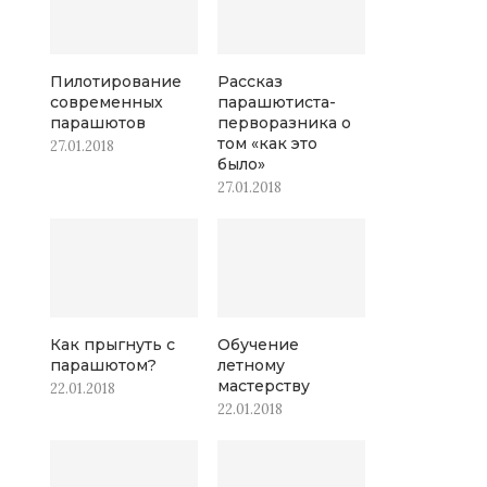
Пилотирование
Рассказ
современных
парашютиста-
парашютов
перворазника о
том «как это
27.01.2018
было»
27.01.2018
Как прыгнуть с
Обучение
парашютом?
летному
мастерству
22.01.2018
22.01.2018