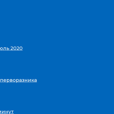
юль 2020
-перворазника
минут