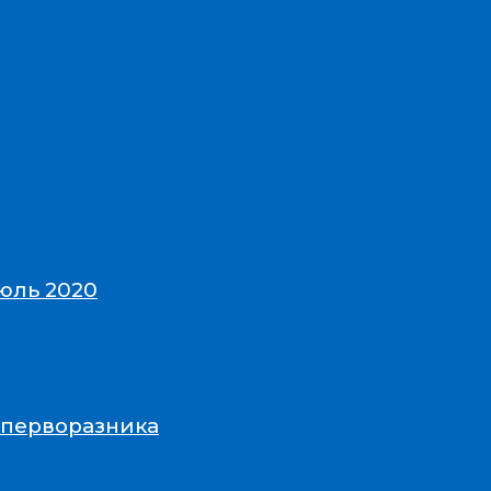
юль 2020
-перворазника