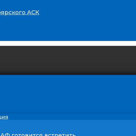
оярского АСК
ция
ААФ готовится встретить…