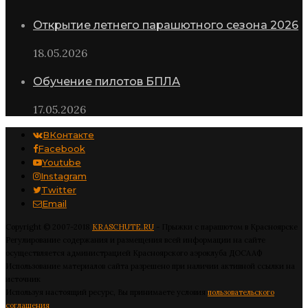
Открытие летнего парашютного сезона 2026
18.05.2026
Обучение пилотов БПЛА
17.05.2026
ВКонтакте
Facebook
Youtube
Instagram
Twitter
Email
Copyright © 2007-2018
KRASCHUTE.RU
- Прыжки с парашютом в Красноярске
Регулирование содержания и размещения всей информации на сайте
осуществляется администрацией Красноярского аэроклуба ДОСААФ
Использование материалов сайта разрешено при наличии активной ссылки на
источник
Используя настоящий ресурс, Вы принимаете условия
пользовательского
соглашения