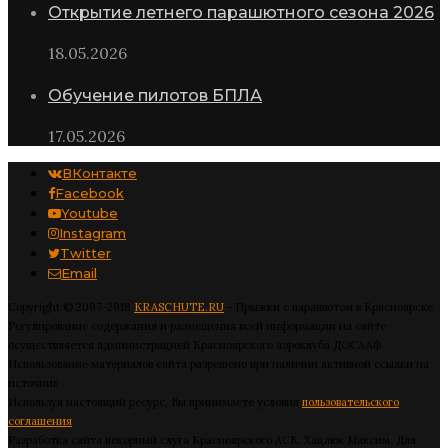
Открытие летнего парашютного сезона 2026
18.05.2026
Обучение пилотов БПЛА
17.05.2026
ВКонтакте
Facebook
Youtube
Instagram
Twitter
Email
Copyright © 2007-2018
KRASCHUTE.RU
- Прыжки с парашютом в Красноярске
Регулирование содержания и размещения всей информации на сайте
осуществляется администрацией Красноярского аэроклуба ДОСААФ
Использование материалов сайта разрешено при наличии активной ссылки на
источник
Используя настоящий ресурс, Вы принимаете условия
пользовательского
соглашения
Разработка сайта покорный слуга Красноярского АСК, Хацаюк Максим. Для